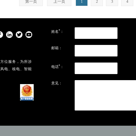
第一页
上一页
1
2
3
4
*
姓名
：
邮箱：
全方位服务，为所涉
*
电话
：
、风电、核电、智能
意见：