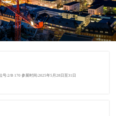
上海亿思柯电气有限公司 2025土耳其国际工业展览会 我们诚挚地邀请您参观我们的展会！ 展位号:2/B 170 参展时间:2025年5月28日至31日