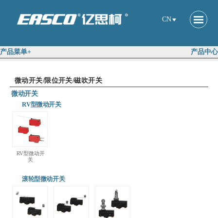
CN
产品菜单+
产品中心
微动开关/限位开关/磁吹开关
微动开关
RV型微动开关
RV型微动开
关
滚轮型微动开关